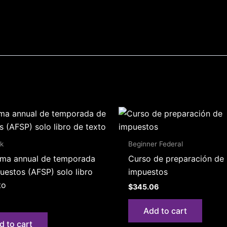
k
Beginner Federal
ma annual de temporada
Curso de preparación de
uestos (AFSP) solo libro
impuestos
to
$
345.06
Add to cart
d to cart