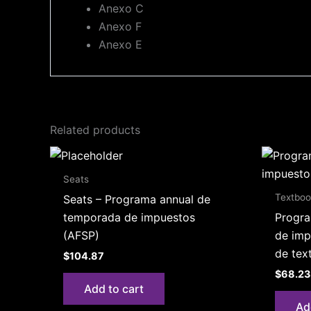
Anexo C
Anexo F
Anexo E
Related products
Seats
Textboo
Seats – Programa annual de
temporada de impuestos
Progra
(AFSP)
de imp
de tex
$
104.87
$
68.23
Add to cart
Ad