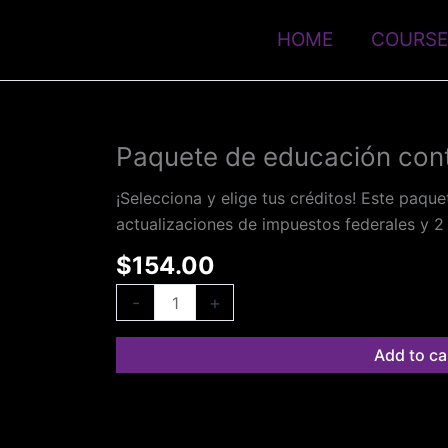
HOME
COURSE
Paquete de educación con
Paquete
de
¡Selecciona y elige tus créditos! Este paque
educación
actualizaciones de impuestos federales y 2 
continua
quantity
$
154.00
-
+
Add to ca