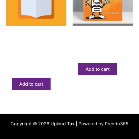
Textbook
Beginner Federal
Actualización annual
Curso de preparación
en impuestos federales
de impuestos
(AFTR) solo libro de
$
345.06
texto
Add to cart
$
68.23
Add to cart
Copyright © 2026 Upland Tax | Powered by Prendo365