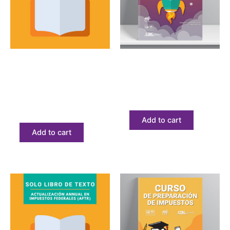
Textbook
Courses
20 Horas de educación
Curso expreso de
continua de California
impuestos
solo libro de texto
$
183.53
$
68.23
Add to cart
Add to cart